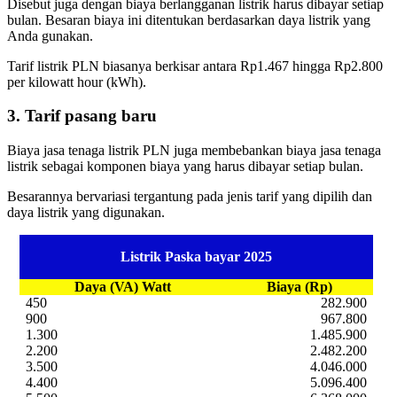
Disebut juga dengan biaya berlangganan listrik harus dibayar setiap
bulan. Besaran biaya ini ditentukan berdasarkan daya listrik yang
Anda gunakan.
Tarif listrik PLN biasanya berkisar antara Rp1.467 hingga Rp2.800
per kilowatt hour (kWh).
3. Tarif pasang baru
Biaya jasa tenaga listrik PLN juga membebankan biaya jasa tenaga
listrik sebagai komponen biaya yang harus dibayar setiap bulan.
Besarannya bervariasi tergantung pada jenis tarif yang dipilih dan
daya listrik yang digunakan.
Listrik Paska bayar 2025
Daya (VA) Watt
Biaya (Rp)
450
282.900
900
967.800
1.300
1.485.900
2.200
2.482.200
3.500
4.046.000
4.400
5.096.400