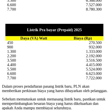
5.500
6.368.000
6.600
7.527.000
7.700
8.780.300
Listrik Pra bayar (Prepaid) 2025
Daya (VA) Watt
Biaya (Rp)
450
270.500
900
932.000
1.300
1.333.000
2.200
2.192.000
3.500
3.516.500
4.400
4.415.000
5.500
5.524.000
6.600
6.623.000
7.700
7.722.000
Dalam proses pendaftaran pasang listrik baru, PLN akan
memberikan perkiraan biaya yang harus dibayarkan oleh pelanggan.
Sebelum memutuskan untuk memasang listrik baru, pastikan untuk
mempertimbangkan besaran biaya yang harus dikeluarkan dan
apakah Anda mampu membiayai seluruhnya.