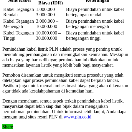
Jenis Kabel
Keterangan
Biaya (IDR)
Kabel Tegangan
1.000.000 –
Biaya pemindahan untuk kabel
Rendah
3.000.000
bertegangan rendah
Kabel Tegangan
3.000.000 –
Biaya pemindahan untuk kabel
Menengah
10.000.000
bertegangan menengah
Kabel Tegangan
10.000.000 –
Biaya pemindahan untuk kabel
Tinggi
30.000.000
bertegangan tinggi
Pemindahan kabel listrik PLN adalah proses yang penting untuk
mendukung pembangunan dan meningkatkan keamanan. Meskipun
ada biaya yang harus dibayar, pemindahan ini dilakukan untuk
memastikan layanan listrik yang lebih baik bagi masyarakat.
Pemohon disarankan untuk mengikuti semua prosedur yang telah
ditetapkan agar proses pemindahan kabel dapat berjalan lancar.
Pastikan juga untuk memahami estimasi biaya yang akan dikenakan
agar tidak ada kesalahpahaman di kemudian hari.
Dengan memahami semua aspek terkait pemindahan kabel listrik,
masyarakat dapat lebih siap dan bijak dalam mengajukan
permohonan pemindahan. Untuk informasi lebih lanjut, Anda dapat
mengunjungi situs resmi PLN di
www.pln.co.id
.
Share