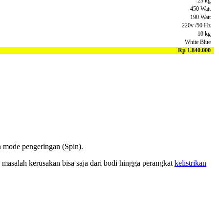
23 kg
450 Watt
190 Watt
220v /50 Hz
10 kg
White Blue
Rp 1.840.000
an mode pengeringan (Spin).
 masalah kerusakan bisa saja dari bodi hingga perangkat
kelistrikan