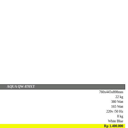
AQUA QW-870XT
760x445x898mm
22 kg
380 Watt
165 Watt
220v /50 Hz
8 kg
White Blue
Rp 1.400.000