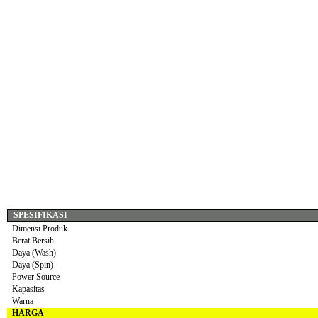
SPESIFIKASI
Dimensi Produk
Berat Bersih
Daya (Wash)
Daya (Spin)
Power Source
Kapasitas
Warna
HARGA