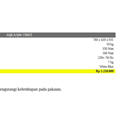
AQUA QW-750XT
740 x 420 x 931
19 kg
350 Watt
160 Watt
220v /50 Hz
7 kg
White Blue
Rp 1.220.000
 mengurangi kelembapan pada pakaian.