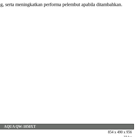
g, serta meningkatkan performa pelembut apabila ditambahkan.
AQUA QW-1050XT
854 x 490 x 956