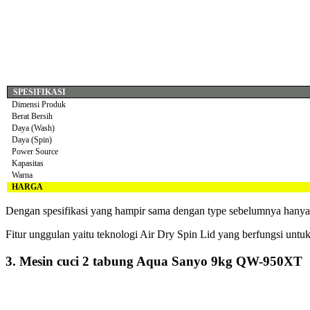
SPESIFIKASI
Dimensi Produk
Berat Bersih
Daya (Wash)
Daya (Spin)
Power Source
Kapasitas
Warna
HARGA
Dengan spesifikasi yang hampir sama dengan type sebelumnya hanya s
Fitur unggulan yaitu teknologi Air Dry Spin Lid yang berfungsi unt
3. Mesin cuci 2 tabung Aqua Sanyo 9kg QW-950XT