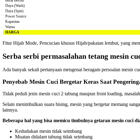
Berat Bersih
Daya (Wash)
Daya (Spin)
Power Source
Kapasitas
Warna
HARGA
Fitur Hijab Mode, Pencucian khusus Hijab/pakaian lembut, yang me
Serba serbi permasalahan tetang mesin cuc
Ada banyak sekali pertanyaan mengenai beragam persoalan mesin cuci
Penyebab Mesin Cuci Bergetar Keras Saat Pengerin
Tidak peduli jenis mesin cuci 2 tabung maupun front loading, masala
Selain menimbulkan suara bising, mesin yang bergetar memang sangat
lainnya.
Beberapa hal yang bisa memicu timbulnya getaran mesin cuci di
Kedudukan mesin tidak seimbang
Muatan didalam tabung tidak seimbang