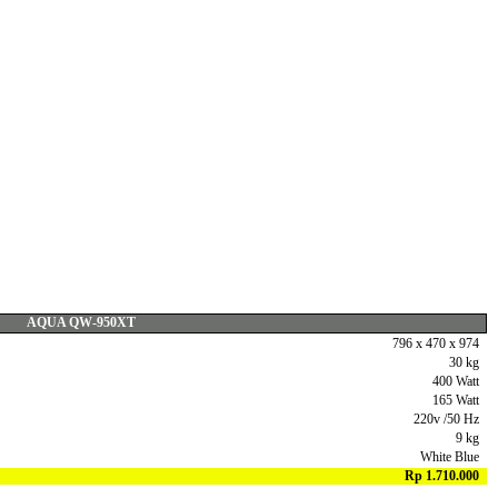
AQUA QW-950XT
796 x 470 x 974
30 kg
400 Watt
165 Watt
220v /50 Hz
9 kg
White Blue
Rp 1.710.000